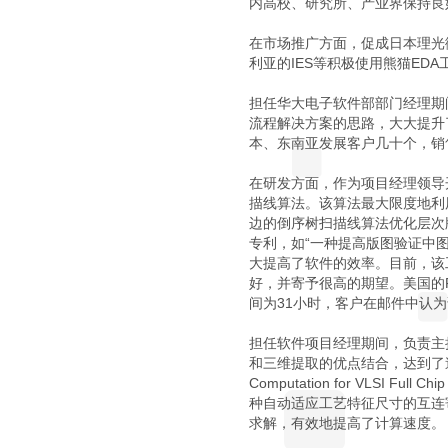
内高校、研究所、产业界保持良
在市场推广方面，促成日本理光微电子（R
利亚的IES等积极使用熊猫ED
担任华大电子软件部部门经理期
流程解决方案的思路，大大提升
本、东南亚发展客户几十个，销
在研发方面，作为项目经理领导
描线算法。该算法最大限度地利
边的倒序树扫描线算法优化层次
专利，如“一种提高版图验证中图
大提高了软件的效率。目前，该工具已
好，并寄予很高的期望。美国的Fa
间为31小时，客户在邮件中认为该工具速度
担任软件项目经理期间，负责主
和三维提取的优点结合，达到了速度
Computation for VLSI
种自动适应工艺特征尺寸的互连
求解，有效地提高了计算速度。