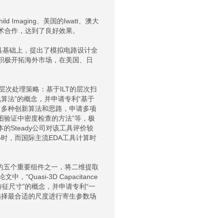
 Imaging、美国的Iwatt、澳大
求技术合作，达到了良好效果。
具基础上，提出了模拟电路设计全
，积极开拓海外市场，在美国、日
次处理策略：基于ILT的层次扫
算法”的概念，并申请专利“基于
了多种创新算法和思路，申请多项
图验证中密度检查的方法”等，极
本的Steady公司对该工具评价较
4小时，而国际主流EDA工具计算时
统的五个重要组件之一，将二维提取
si-3D Capacitance
“自适应特征尺寸”的概念，并申请专利“一
选择最合适的尺度进行寄生参数场