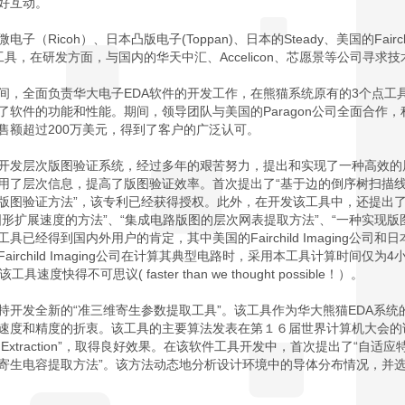
好互动。
icoh）、日本凸版电子(Toppan)、日本的Steady、美国的Fairchild
A工具，在研发方面，与国内的华天中汇、Accelicon、芯愿景等公司寻
间，全面负责华大电子EDA软件的开发工作，在熊猫系统原有的3个点工
了软件的功能和性能。期间，领导团队与美国的Paragon公司全面合作
售额超过200万美元，得到了客户的广泛认可。
开发层次版图验证系统，经过多年的艰苦努力，提出和实现了一种高效的层
用了层次信息，提高了版图验证效率。首次提出了“基于边的倒序树扫描线
版图验证方法”，该专利已经获得授权。此外，在开发该工具中，还提出
形扩展速度的方法”、“集成电路版图的层次网表提取方法”、“一种实现版
经得到国内外用户的肯定，其中美国的Fairchild Imaging公司和日
irchild Imaging公司在计算其典型电路时，采用本工具计算时间仅为
快得不可思议( faster than we thought possible！）。
持开发全新的“准三维寄生参数提取工具”。该工具作为华大熊猫EDA系
和精度的折衷。该工具的主要算法发表在第１６届世界计算机大会的论文中，“Qua
 Full Chip Extraction”，取得良好效果。在该软件工具开发中，首次提出了
寄生电容提取方法”。该方法动态地分析设计环境中的导体分布情况，并